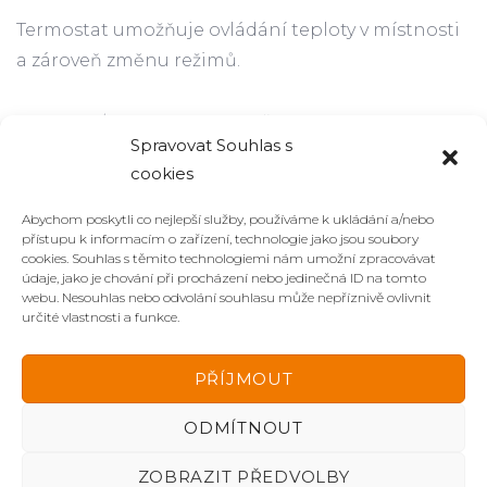
Termostat umožňuje ovládání teploty v místnosti
a zároveň změnu režimů.
Publikováno:
Štítky:
24. 7. 2019
Automatizace vytápění
,
Chytrá domácnost
,
Spravovat Souhlas s
Domácí inteligence
,
iotian
,
termostat
cookies
Abychom poskytli co nejlepší služby, používáme k ukládání a/nebo
přístupu k informacím o zařízení, technologie jako jsou soubory
cookies. Souhlas s těmito technologiemi nám umožní zpracovávat
údaje, jako je chování při procházení nebo jedinečná ID na tomto
webu. Nesouhlas nebo odvolání souhlasu může nepříznivě ovlivnit
+420 725 103 293
určité vlastnosti a funkce.
info@iotian.cz
PŘÍJMOUT
ODMÍTNOUT
Českoskalická 650, 549 41 Červený Kostelec
ZOBRAZIT PŘEDVOLBY