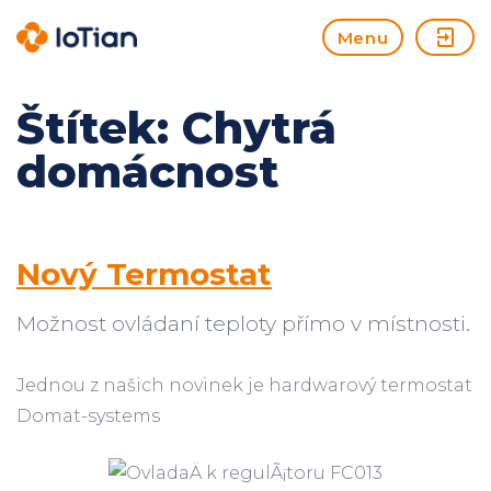
Menu
Štítek:
Chytrá
domácnost
Nový Termostat
Možnost ovládaní teploty přímo v místnosti.
Jednou z našich novinek je hardwarový termostat
Domat-systems